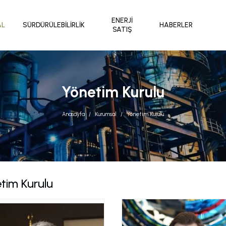
ENERJI
AL
SÜRDÜRÜLEBILIRLIK
HABERLER
SATIŞ
Yönetim Kurulu
Anasayfa
Kurumsal
Yönetim Kurulu
tim Kurulu