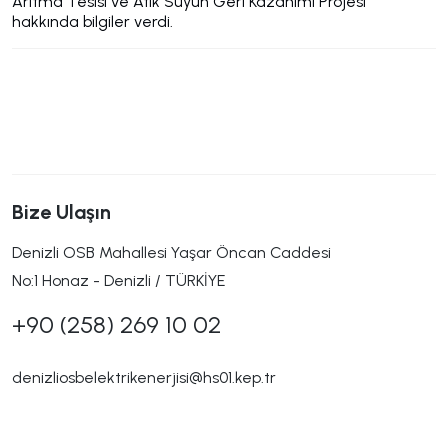
Arıtma Tesisi ve Atık Suyun Geri Kazanımı Projesi
hakkında bilgiler verdi.
Bize Ulaşın
Denizli OSB Mahallesi Yaşar Öncan Caddesi
No:1 Honaz - Denizli / TÜRKİYE
+90 (258) 269 10 02
denizliosbelektrikenerjisi@hs01.kep.tr